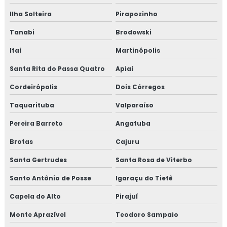
Ilha Solteira
Pirapozinho
Tanabi
Brodowski
Itaí
Martinópolis
Santa Rita do Passa Quatro
Apiaí
Cordeirópolis
Dois Córregos
Taquarituba
Valparaíso
Pereira Barreto
Angatuba
Brotas
Cajuru
Santa Gertrudes
Santa Rosa de Viterbo
Santo Antônio de Posse
Igaraçu do Tietê
Capela do Alto
Pirajuí
Monte Aprazível
Teodoro Sampaio