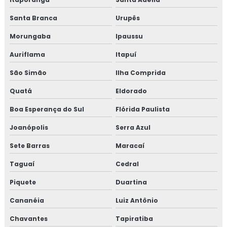
Santa Branca
Urupês
Morungaba
Ipaussu
Auriflama
Itapuí
São Simão
Ilha Comprida
Quatá
Eldorado
Boa Esperança do Sul
Flórida Paulista
Joanópolis
Serra Azul
Sete Barras
Maracaí
Taguaí
Cedral
Piquete
Duartina
Cananéia
Luiz Antônio
Chavantes
Tapiratiba