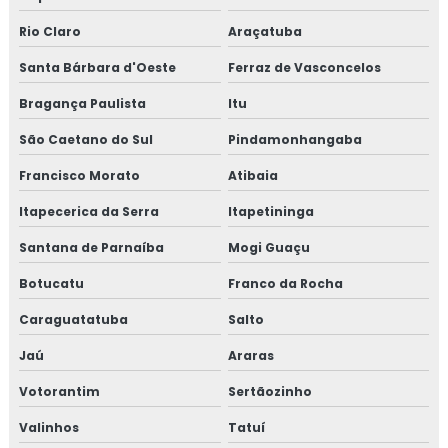
Rio Claro
Araçatuba
Santa Bárbara d'Oeste
Ferraz de Vasconcelos
Bragança Paulista
Itu
São Caetano do Sul
Pindamonhangaba
Francisco Morato
Atibaia
Itapecerica da Serra
Itapetininga
Santana de Parnaíba
Mogi Guaçu
Botucatu
Franco da Rocha
Caraguatatuba
Salto
Jaú
Araras
Votorantim
Sertãozinho
Valinhos
Tatuí