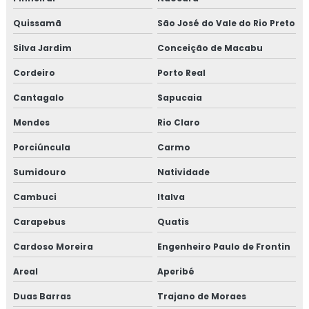
Quissamã
São José do Vale do Rio Preto
Silva Jardim
Conceição de Macabu
Cordeiro
Porto Real
Cantagalo
Sapucaia
Mendes
Rio Claro
Porciúncula
Carmo
Sumidouro
Natividade
Cambuci
Italva
Carapebus
Quatis
Cardoso Moreira
Engenheiro Paulo de Frontin
Areal
Aperibé
Duas Barras
Trajano de Moraes