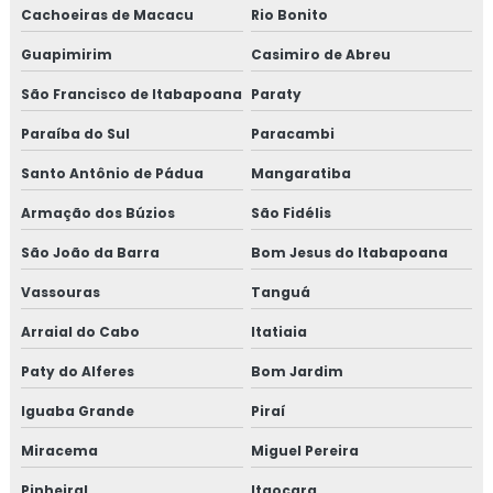
Cachoeiras de Macacu
Rio Bonito
Guapimirim
Casimiro de Abreu
São Francisco de Itabapoana
Paraty
Paraíba do Sul
Paracambi
Santo Antônio de Pádua
Mangaratiba
Armação dos Búzios
São Fidélis
São João da Barra
Bom Jesus do Itabapoana
Vassouras
Tanguá
Arraial do Cabo
Itatiaia
Paty do Alferes
Bom Jardim
Iguaba Grande
Piraí
Miracema
Miguel Pereira
Pinheiral
Itaocara