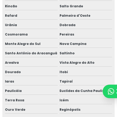
Rincão
Salto Grande
Rafard
Palmeira d'Oeste
Urânia
Dobrada
Cosmorama
Pereiras
Monte Alegre do Sul
Nova Campina
Santo Antônio do Aracanguá
Saltinho
Arealva
Vista Alegre do Alto
Dourado
Itobi
Iaras
Tapiraí
Paulicéia
Euclides da Cunha Paulista
Terra Roxa
Icém
Ouro Verde
Reginópolis