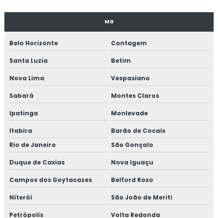
MG
Belo Horizonte
Contagem
Santa Luzia
Betim
Nova Lima
Vespasiano
Sabará
Montes Claros
Ipatinga
Monlevade
Itabira
Barão de Cocais
Rio de Janeiro
São Gonçalo
Duque de Caxias
Nova Iguaçu
Campos dos Goytacazes
Belford Roxo
Niterói
São João de Meriti
Petrópolis
Volta Redonda