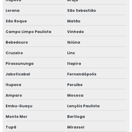
Lorena
São Sebastião
São Roque
Matão
Campo Limpo Paulista
Vinhedo
Bebedouro
Ibiúna
Cruzeiro
Lins
Pirassununga
Itapira
Jaboticabal
Fernandópolis
Itupeva
Peruíbe
Amparo
Mococa
Embu-Guaçu
Lençóis Paulista
Monte Mor
Bertioga
Tupã
Mirassol