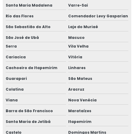
Santa Maria Madalena
Varre-Sai
Rio das Flores
Comendador Levy Gasparian
São Sebastião do Alto
Laje do Muriaé
São José de Ubá
Macuco
Serra
Vila Velha
Cariacica
Vitória
Cachoeiro de Itapemirim
Linhares
Guarapari
São Mateus
Colatina
Aracruz
Viana
Nova Venécia
Barra de São Francisco
Marataízes
Santa Maria de Jetibá
Itapemirim
Castelo
Domingos Martins