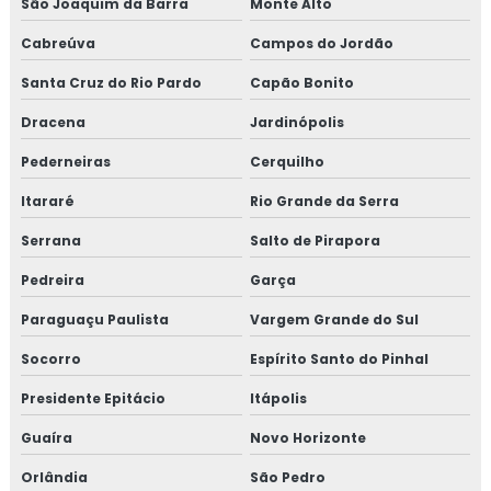
São Joaquim da Barra
Monte Alto
Cabreúva
Campos do Jordão
Santa Cruz do Rio Pardo
Capão Bonito
Dracena
Jardinópolis
Pederneiras
Cerquilho
Itararé
Rio Grande da Serra
Serrana
Salto de Pirapora
Pedreira
Garça
Paraguaçu Paulista
Vargem Grande do Sul
Socorro
Espírito Santo do Pinhal
Presidente Epitácio
Itápolis
Guaíra
Novo Horizonte
Orlândia
São Pedro