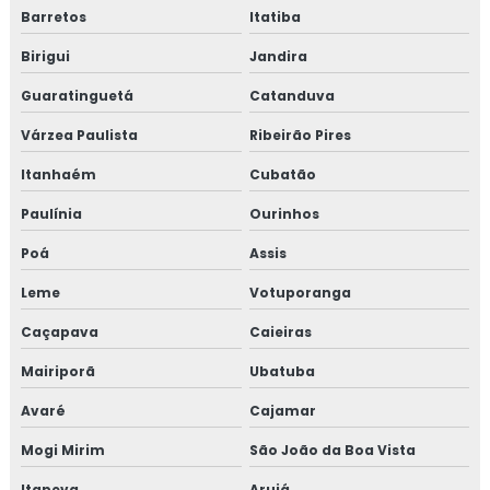
Barretos
Itatiba
Birigui
Jandira
Guaratinguetá
Catanduva
Várzea Paulista
Ribeirão Pires
Itanhaém
Cubatão
Paulínia
Ourinhos
Poá
Assis
Leme
Votuporanga
Caçapava
Caieiras
Mairiporã
Ubatuba
Avaré
Cajamar
Mogi Mirim
São João da Boa Vista
Itapeva
Arujá