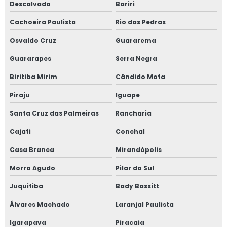
Descalvado
Bariri
Cachoeira Paulista
Rio das Pedras
Osvaldo Cruz
Guararema
Guararapes
Serra Negra
Biritiba Mirim
Cândido Mota
Piraju
Iguape
Santa Cruz das Palmeiras
Rancharia
Cajati
Conchal
Casa Branca
Mirandópolis
Morro Agudo
Pilar do Sul
Juquitiba
Bady Bassitt
Álvares Machado
Laranjal Paulista
Igarapava
Piracaia