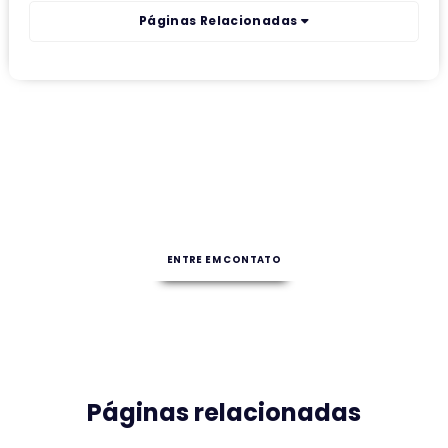
Páginas Relacionadas
Entre em contato agora mesmo!
Clique no botão para agendar uma visita técnica ou obter mais
informações sobre as nossas soluções!
ENTRE EM CONTATO
Páginas relacionadas