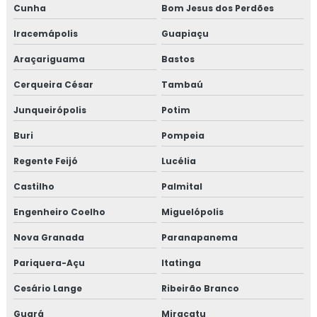
Cunha
Bom Jesus dos Perdões
Iracemápolis
Guapiaçu
Araçariguama
Bastos
Cerqueira César
Tambaú
Junqueirópolis
Potim
Buri
Pompeia
Regente Feijó
Lucélia
Castilho
Palmital
Engenheiro Coelho
Miguelópolis
Nova Granada
Paranapanema
Pariquera-Açu
Itatinga
Cesário Lange
Ribeirão Branco
Guará
Miracatu