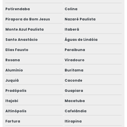
Potirendaba
Colina
Pirapora do Bom Jesus
Nazaré Paulista
Monte Azul Paulista
Itaberá
Santo Anastácio
Águas de Lindóia
Elias Fausto
Paraibuna
Rosana
Viradouro
Alumínio
Buritama
Juquiá
Caconde
Pradópolis
Guapiara
Itajobi
Macatuba
Altinópolis
Cafelândia
Fartura
Itirapina