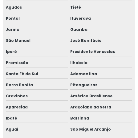
Agudos
Tietê
Pontal
Ituverava
Jarinu
Guariba
São Manuel
José Bonifácio
Iperó
Presidente Venceslau
Promissão
Ilhabela
Santa Fé do Sul
Adamantina
Barra Bonita
Pitangueiras
Cravinhos
Américo Brasiliense
Aparecida
Araçoiaba da Serra
Ibaté
Barrinha
Aguaí
São Miguel Arcanjo