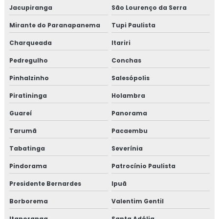
Jacupiranga
São Lourenço da Serra
Mirante do Paranapanema
Tupi Paulista
Charqueada
Itariri
Pedregulho
Conchas
Pinhalzinho
Salesópolis
Piratininga
Holambra
Guareí
Panorama
Tarumã
Pacaembu
Tabatinga
Severínia
Pindorama
Patrocínio Paulista
Presidente Bernardes
Ipuã
Borborema
Valentim Gentil
Itaporanga
Santa Adélia