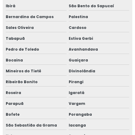
Ibirá
São Bento do Sapucaí
Bernardino de Campos
Palestina
Sales Oliveira
Cardoso
Tabapuã
Estiva Gerbi
Pedro de Toledo
Avanhandava
Bocaina
Guaiçara
Mineiros do Tietê
Divinolândia
Ribeirão Bonito
Pirangi
Roseira
Igaratá
Parapuã
Vargem
Bofete
Porangaba
São Sebastião da Grama
Iacanga