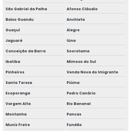
São Gabriel da Palha
Afonso Cláudio
Baixo Guandu
Anchieta
Guaçuí
Alegre
Jaguaré
Iúna
Conceição da Barra
Sooretama
Ibatiba
Mimoso do Sul
Pinheiros
Venda Nova do Imigrante
Santa Teresa
Piúma
Ecoporanga
Pedro Canário
Vargem Alta
Rio Bananal
Montanha
Pancas
Muniz Freire
Fundão