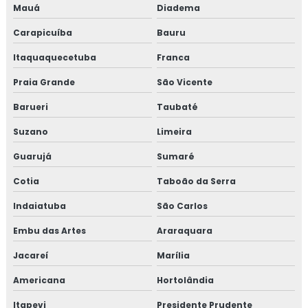
Mauá
Diadema
Carapicuíba
Bauru
Itaquaquecetuba
Franca
Praia Grande
São Vicente
Barueri
Taubaté
Suzano
Limeira
Guarujá
Sumaré
Cotia
Taboão da Serra
Indaiatuba
São Carlos
Embu das Artes
Araraquara
Jacareí
Marília
Americana
Hortolândia
Itapevi
Presidente Prudente