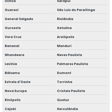
Uchoa
Sarapuí
Guaraci
São Luiz do Paraitinga
General Salgado
Riolândia
Ouroeste
Getulina
Vera Cruz
Areiópolis
Bananal
Manduri
Nhandeara
Neves Paulista
Lavínia
Palmares Paulista
Bálsamo
Dumont
Estrela d'Oeste
Torrinha
Nova Europa
Cristais Paulista
Rinópolis
Queluz
Cajobi
Herculândia