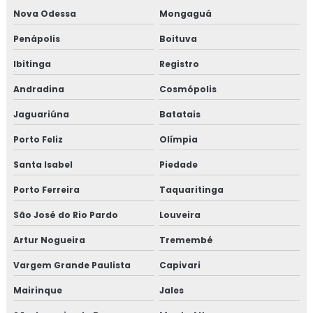
Nova Odessa
Mongaguá
Penápolis
Boituva
Ibitinga
Registro
Andradina
Cosmópolis
Jaguariúna
Batatais
Porto Feliz
Olímpia
Santa Isabel
Piedade
Porto Ferreira
Taquaritinga
São José do Rio Pardo
Louveira
Artur Nogueira
Tremembé
Vargem Grande Paulista
Capivari
Mairinque
Jales