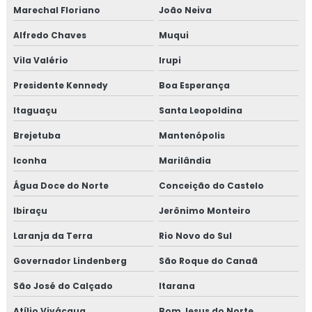
Marechal Floriano
João Neiva
Alfredo Chaves
Muqui
Vila Valério
Irupi
Presidente Kennedy
Boa Esperança
Itaguaçu
Santa Leopoldina
Brejetuba
Mantenópolis
Iconha
Marilândia
Água Doce do Norte
Conceição do Castelo
Ibiraçu
Jerônimo Monteiro
Laranja da Terra
Rio Novo do Sul
Governador Lindenberg
São Roque do Canaã
São José do Calçado
Itarana
Atílio Vivácqua
Bom Jesus do Norte