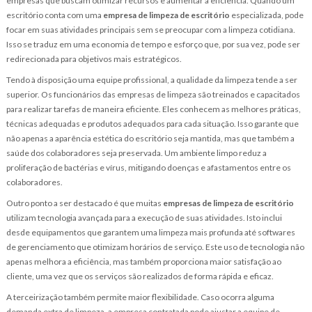
empresas que buscam otimizar recursos e aumentar a eficiência. Quando um
escritório conta com uma
empresa de limpeza de escritório
especializada, pode
focar em suas atividades principais sem se preocupar com a limpeza cotidiana.
Isso se traduz em uma economia de tempo e esforço que, por sua vez, pode ser
redirecionada para objetivos mais estratégicos.
Tendo à disposição uma equipe profissional, a qualidade da limpeza tende a ser
superior. Os funcionários das empresas de limpeza são treinados e capacitados
para realizar tarefas de maneira eficiente. Eles conhecem as melhores práticas,
técnicas adequadas e produtos adequados para cada situação. Isso garante que
não apenas a aparência estética do escritório seja mantida, mas que também a
saúde dos colaboradores seja preservada. Um ambiente limpo reduz a
proliferação de bactérias e vírus, mitigando doenças e afastamentos entre os
colaboradores.
Outro ponto a ser destacado é que muitas
empresas de limpeza de escritório
utilizam tecnologia avançada para a execução de suas atividades. Isto inclui
desde equipamentos que garantem uma limpeza mais profunda até softwares
de gerenciamento que otimizam horários de serviço. Este uso de tecnologia não
apenas melhora a eficiência, mas também proporciona maior satisfação ao
cliente, uma vez que os serviços são realizados de forma rápida e eficaz.
A terceirização também permite maior flexibilidade. Caso ocorra alguma
demanda extra de limpeza, a empresa contratada pode ajustar a equipe de