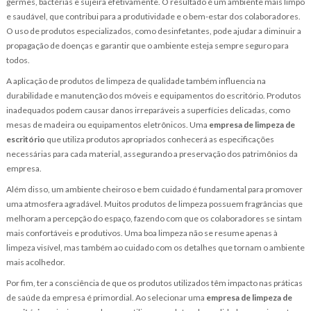
germes, bactérias e sujeira efetivamente. O resultado é um ambiente mais limpo
e saudável, que contribui para a produtividade e o bem-estar dos colaboradores.
O uso de produtos especializados, como desinfetantes, pode ajudar a diminuir a
propagação de doenças e garantir que o ambiente esteja sempre seguro para
todos.
A aplicação de produtos de limpeza de qualidade também influencia na
durabilidade e manutenção dos móveis e equipamentos do escritório. Produtos
inadequados podem causar danos irreparáveis a superfícies delicadas, como
mesas de madeira ou equipamentos eletrônicos. Uma
empresa de limpeza de
escritório
que utiliza produtos apropriados conhecerá as especificações
necessárias para cada material, assegurando a preservação dos patrimônios da
empresa.
Além disso, um ambiente cheiroso e bem cuidado é fundamental para promover
uma atmosfera agradável. Muitos produtos de limpeza possuem fragrâncias que
melhoram a percepção do espaço, fazendo com que os colaboradores se sintam
mais confortáveis e produtivos. Uma boa limpeza não se resume apenas à
limpeza visível, mas também ao cuidado com os detalhes que tornam o ambiente
mais acolhedor.
Por fim, ter a consciência de que os produtos utilizados têm impacto nas práticas
de saúde da empresa é primordial. Ao selecionar uma
empresa de limpeza de