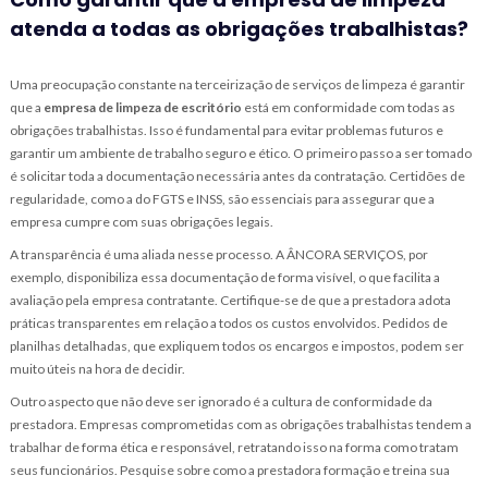
atenda a todas as obrigações trabalhistas?
Uma preocupação constante na terceirização de serviços de limpeza é garantir
que a
empresa de limpeza de escritório
está em conformidade com todas as
obrigações trabalhistas. Isso é fundamental para evitar problemas futuros e
garantir um ambiente de trabalho seguro e ético. O primeiro passo a ser tomado
é solicitar toda a documentação necessária antes da contratação. Certidões de
regularidade, como a do FGTS e INSS, são essenciais para assegurar que a
empresa cumpre com suas obrigações legais.
A transparência é uma aliada nesse processo. A ÂNCORA SERVIÇOS, por
exemplo, disponibiliza essa documentação de forma visível, o que facilita a
avaliação pela empresa contratante. Certifique-se de que a prestadora adota
práticas transparentes em relação a todos os custos envolvidos. Pedidos de
planilhas detalhadas, que expliquem todos os encargos e impostos, podem ser
muito úteis na hora de decidir.
Outro aspecto que não deve ser ignorado é a cultura de conformidade da
prestadora. Empresas comprometidas com as obrigações trabalhistas tendem a
trabalhar de forma ética e responsável, retratando isso na forma como tratam
seus funcionários. Pesquise sobre como a prestadora formação e treina sua