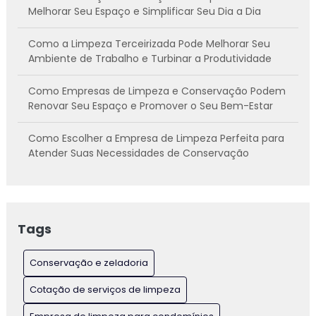
Melhorar Seu Espaço e Simplificar Seu Dia a Dia
Como a Limpeza Terceirizada Pode Melhorar Seu
Ambiente de Trabalho e Turbinar a Produtividade
Como Empresas de Limpeza e Conservação Podem
Renovar Seu Espaço e Promover o Seu Bem-Estar
Como Escolher a Empresa de Limpeza Perfeita para
Atender Suas Necessidades de Conservação
Como Escolher a Melhor Empresa de Limpeza para
Suas Necessidades
Tags
Como Escolher Empresas de Limpeza e Conservação
de Confiança para Suas Necessidades
Conservação e zeladoria
Como Selecionar a Empresa Ideal de Limpeza de
Cotação de serviços de limpeza
Escritórios para um Ambiente Saudável e Produtivo